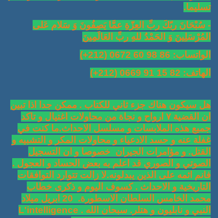
تسليما.
- سُبْحَانَ ربّكَ ربِّ العِزّةِ عمَّا يَصِفُونَ وَ سَلام عَلى
المُرْسَلِينَ وَ الحَمْدُ للهِ ربِّ العَالَمِينَ
الواتساب: 86 98 60 0672 (212+)
الهاتف: 82 15 91 0669 (212+)
هل سيكون هناك جزء ثاني للكتاب . ممكن جدا اذا تبين
ان القضية ٧ ارواح و نجاة من محاولات اغتيال و تاكد
جميع هذه الملابسات و مسلسل الاحداث.ما كنت في
غفلة عنه و حسد الادعياء و محاولات المكر و التشبيه و
القتل. و مؤامرات الجيران
خصوصا و ان التسجيل
الصوتي و الصوري قد اعلم به بعض الحساد و العجول .
فانم اثمه على الذين يبدلونه.لا زالت تتوارد التوافقات
التاريخية و الاحداث . كسوف اليوم و ذكرى خطاب
محمد الخامس السلطان الاسطورة. 20 ابريل ميلاد
النبي و نابليون و هتلر. سبحان الله . L'intelligence