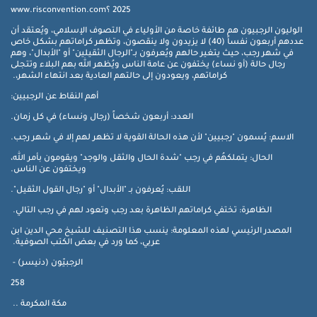
2025 ؟www.risconvention.com
الوليون الرجبيون هم طائفة خاصة من الأولياء في التصوف الإسلامي، ويُعتقد أن
عددهم أربعون نفساً (40) لا يزيدون ولا ينقصون، وتظهر كراماتهم بشكل خاص
في شهر رجب، حيث يتغير حالهم ويُعرفون بـ"الرجال الثقيلين" أو "الأبدال"، وهم
رجال حالة (أو نساء) يختفون عن عامة الناس ويُظهر الله بهم البلاء وتتجلى
كراماتهم، ويعودون إلى حالتهم العادية بعد انتهاء الشهر،.
أهم النقاط عن الرجبيين:
العدد: أربعون شخصاً (رجال ونساء) في كل زمان.
الاسم: يُسمون "رجبيين" لأن هذه الحالة القوية لا تظهر لهم إلا في شهر رجب.
الحال: يتملكهُم في رجب "شدة الحال والثقل والوجد" ويقومون بأمر الله،
ويختفون عن الناس.
اللقب: يُعرفون بـ "الأبدال" أو "رجال القول الثقيل".
الظاهرة: تختفي كراماتهم الظاهرة بعد رجب وتعود لهم في رجب التالي.
المصدر الرئيسي لهذه المعلومة: ينسب هذا التصنيف للشيخ محي الدين ابن
عربي، كما ورد في بعض الكتب الصوفية.
الرجبيّون (دنيسر) -
258
مكة المكرمة ..