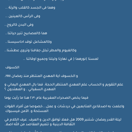
وهما فى الجسد كالقلب والرئة ..
وفى الرأس كالعينين ..
وفى البدن كالروح..
هما كالمصابيح تنير حياتنا..
وكالمشاعل توقد احاسيسنا..
وكالغيوم والمطر تبلل جفافنا وتروى عطشنا..
لمسنا )نورهما ( في نهارنا وليلنا وجميع اوقاتنا ..
الكسوف
و الخسوف اية المهدي المنتظر منذ رمضان ١٩٨١.
علم التقويم و الحساب علم المهدي المنتظر الحجة. فما بال المهدي اليماني و
المهدي السفياني . و المهتدون ؟
فيما يخص الصحراء المغربية عام ٢٠٣٠ هذا ما رأيت يوما
واعلمت به اصدقاءي المتابعين في دردشات و عمل...خصوصا من أفراد القوات
المسلحة و. الأمن فيسبوك
ليلة القدر رمضان شتنبر 2009 هل فعلا توافق الدين و العرف. عرف الكلام في
الثقافة الدينية و تتميم المقاصد من الله اصلا.