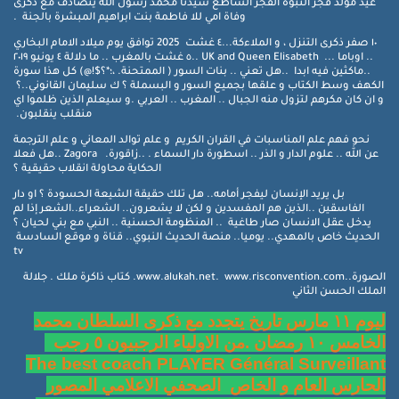
عيد مولد فجر النبوة الفجر الساطع سيدنا محمد رسول الله يتصادف مع ذكرى
وفاة امي للا فاطمة بنت ابراهيم المبشرة بالجنة .
١٠ صفر ذكرى التنزل ، و الملاءكة...٤ غشت 2025 توافق يوم ميلاد الامام البخاري
.. اوباما ... UK and Queen Elisabeth ..٥ غشت بالمغرب .. ما دلالة ٤ يونيو ٢٠١٩
..ماكثين فيه ابدا ..هل تعني .. بنات السور ( الممتحنة. ،؛*؟$!@) كل هذا سورة
الكهف وسط الكتاب و علقها بجميع السور و البسملة ؟ ك سليمان القانوني..؟
و ان كان مكرهم لتزول منه الجبال .. المغرب .. العربي .و سيعلم الذين ظلموا اي
منقلب ينقلبون.
نحو فهم علم المناسبات في القران الكريم و علم توالد المعاني و علم الترجمة
عن الله .. علوم الدار و الذر .. اسطورة دار السماء . ..زاقورة. Zagora ..هل فعلا
الحكاية محاولة انقلاب حقيقية ؟
بل يريد الإنسان ليفجر أمامه.. هل تلك حقيقة الشيعة الحسودة ؟ او دار
الفاسقين ..الذين هم المفسدين و لكن لا يشعرون.. الشعراء..الشعر إذا لم
يدخل عقل الانسان صار طاغية .. المنظومة الحسنية .. النبي مع بني لحيان ؟
الحديث خاص بالمهدي.. يوميا.. منصة الحديث النبوي.. قناة و موقع السادسة
tv
الصورة..www.alukah.net. www.risconvention.com. كتاب ذاكرة ملك . جلالة
الملك الحسن الثاني
ليوم ١١ مارس تاريخ يتجدد مع ذكرى السلطان محمد
الخامس ١٠ رمضان .من الاولياء الرجبيون ٥ رجب
The best coach PLAYER Général Surveillant
الحارس العام و الخاص الصحفي الاعلامي المصور