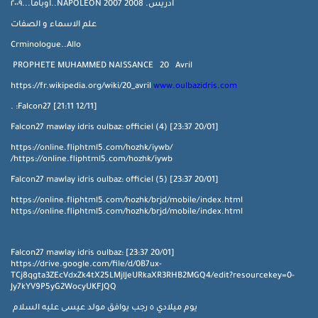
ادريس. NAPOLEON 2007 2008..اوباما...٢٠٠٩
علم الاسماء و الصفات
Crminologue..Allo
PROPHETE MUHAMMED NAISSANCE 20 Avril
https://fr.wikipedia.org/wiki/20_avril
www.oulbazidris.co
m
[12/11 21:11] Falcon27: .
[20/01 23:37] Falcon27 mawlay idris oulbaz: officiel (4)
https://online.fliphtml5.com/hozhk/iywb/
https://online.fliphtml5.com/hozhk/iywb/
[20/01 23:37] Falcon27 mawlay idris oulbaz: officiel (5)
https://online.fliphtml5.com/hozhk/brjd/mobile/index.html
https://online.fliphtml5.com/hozhk/brjd/mobile/index.html
[20/01 23:37] Falcon27 mawlay idris oulbaz:
https://drive.google.com/file/d/0B7ux-
TCj8qgta3ZEcVdxZk4tX25LMjlJeURkaXR3RHB2MGQ4/edit?resourcekey=0-
Jy7kYV9P5yG2WocyUKFJQQ
يوم ميلادي ٥ رجب يوافق مولد عيسى عليه السلام