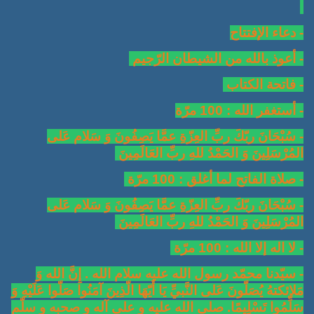
- دعاء الإفتتاح
- أعوذ بالله من الشيطان الرّجيم
- فاتحة الكتاب
- أستغفر الله : 100 مرّة
- سُبْحَانَ ربّكَ ربِّ العِزّةِ عمَّا يَصِفُونَ وَ سَلام عَلى
المُرْسَلِينَ وَ الحَمْدُ للهِ ربِّ العَالَمِينَ
- صلاة الفاتح لما أغلق : 100 مرّة
- سُبْحَانَ ربّكَ ربِّ العِزّةِ عمَّا يَصِفُونَ وَ سَلام عَلى
المُرْسَلِينَ وَ الحَمْدُ للهِ ربِّ العَالَمِينَ
- لا اله إلا الله : 100 مرّة
- سيّدنا محمّد رسول الله عليه سلام الله . إِنَّ الله وَ
مَلائكتهُ يُصَلّونَ عَلى النَّبيِّ يَا أَيّهَا الّذِينَ آمَنُوا صَلّوا عَلَيْهِ وَ
سَلِّمُوا تَسْلِيمًا. صلى الله عليه و على آله و صحبه و سلّم